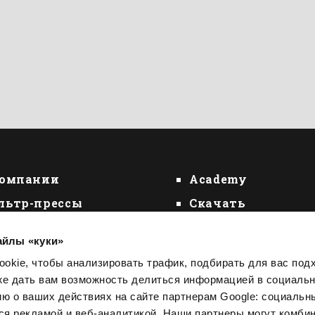
компании
Academy
льтр-прессы
Скачать
устители
Контакты
айлы «куки»
сосы
Обслуживание кл
okie, чтобы анализировать трафик, подбирать для вас по
кже дать вам возможность делиться информацией в социальн
 о ваших действиях на сайте партнерам Google: социальн
я рекламой и веб-аналитикой. Наши партнеры могут комбин