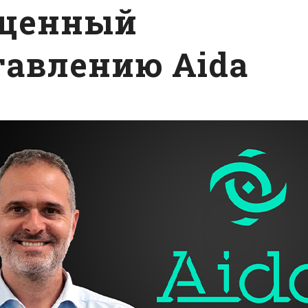
щенный
тавлению Aida