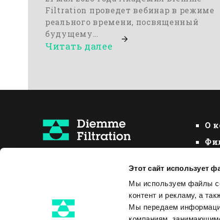
Filtration проведет вебинар в режиме
реального времени, посвященный
будущему…
Читать далее
О 
Фи
Сг
Этот сайт использует ф
На
Виа Гесси 16
Мы используем файлы co
48022 Луго, RА - Италия
контент и рекламу, а та
+39 0545 20611
Мы передаем информацию
info@diemmefiltration.com
компаниям, занимающимс