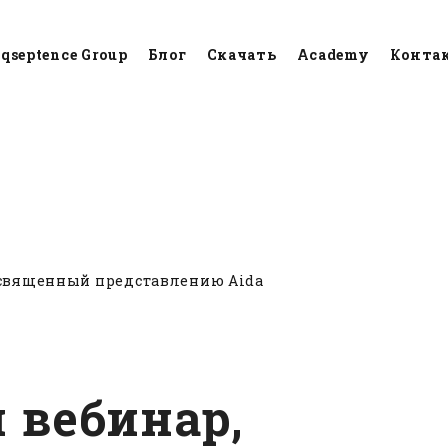
qseptence Group
Блог
Скачать
Academy
Конта
 продукты
Aida
Применения
Опыт примене
освященный представлению Aida
 вебинар,