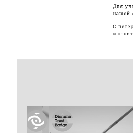
Для уч
нашей 
С нете
и отве