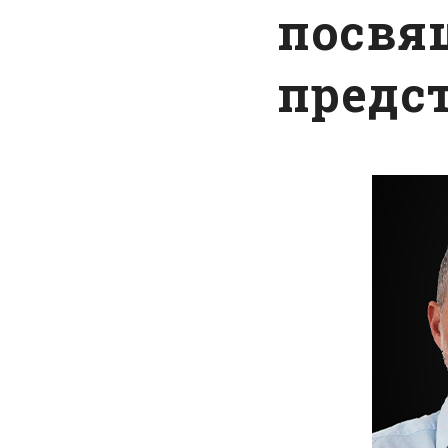
посвя
предс