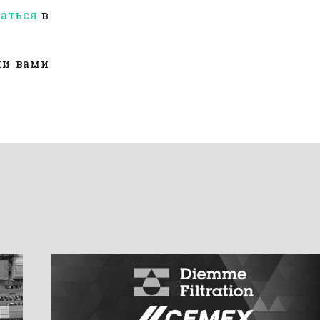
ваться
в
ми вами