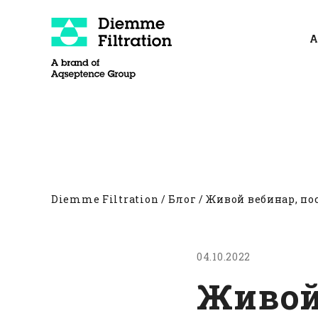
Skip
to
A
content
О компании
Фильтр-прессы
Другие
Diemme Filtration
/
Блог
/
Живой вебинар, п
04.10.2022
Живой