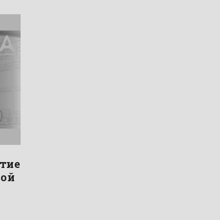
ытие
ной