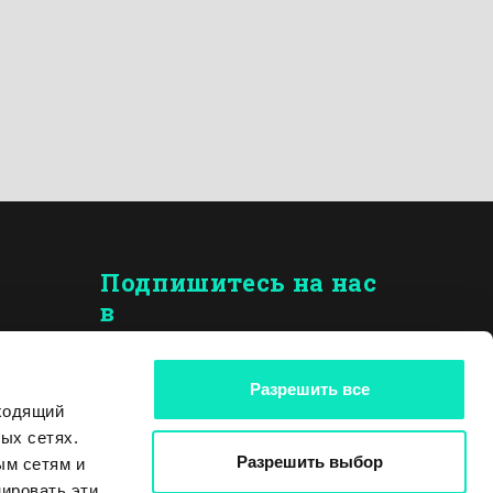
Подпишитесь на нас
в
LinkedIn
Разрешить все
иентов
Facebook
дходящий
ых сетях.
Instagram
Разрешить выбор
ым сетям и
Youtube
ировать эти