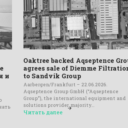
Oaktree backed Aqseptence Gr
е
agrees sale of Diemme Filtratio
я и
to Sandvik Group
Aarbergen/Frankfurt – 22.06.2026.
Aqseptence Group GmbH (“Aqseptence
Group”), the international equipment and
ю
solutions provider majority…
нать
Читать далее