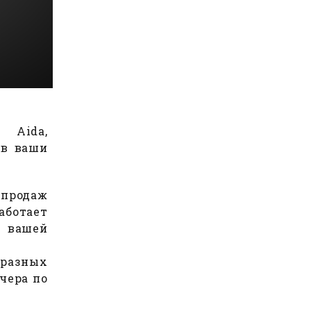
 Aida,
 в ваши
 продаж
аботает
я вашей
 разных
ечера по