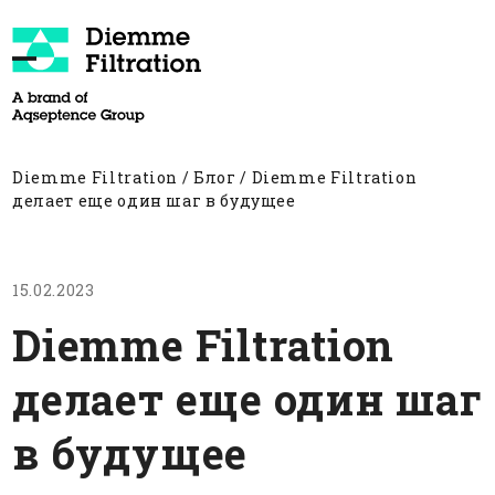
Skip
to
content
Open
Close
mobile
mobile
menu
menu
Diemme Filtration
/
Блог
/
Diemme Filtration
делает еще один шаг в будущее
15.02.2023
Diemme Filtration
делает еще один шаг
в будущее