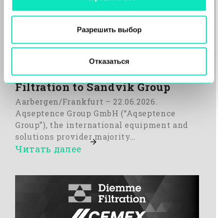
Разрешить выбор
Oaktree backed Aqseptence
Отказаться
Group agrees sale of Diemme
Filtration to Sandvik Group
Aarbergen/Frankfurt – 22.06.2026.
Aqseptence Group GmbH (“Aqseptence
Group”), the international equipment and
solutions provider majority…
Читать далее