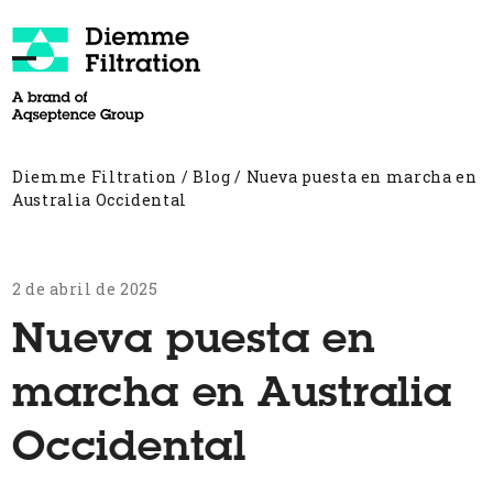
Skip
to
content
Open
Close
mobile
mobile
menu
menu
Diemme Filtration
/
Blog
/
Nueva puesta en marcha en
Australia Occidental
2 de abril de 2025
Nueva puesta en
marcha en Australia
Occidental