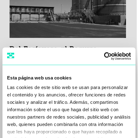
Del Fosfoyeso al Recurso:
Filtración de Ácido Fosfórico y
Manejo de Fosfoyeso
La producción de fertilizantes fosfatados
Esta página web usa cookies
por vía húmeda ataca la roca fosfórica con
Las cookies de este sitio web se usan para personalizar
ácido sulfúrico…
el contenido y los anuncios, ofrecer funciones de redes
Leer más
sociales y analizar el tráfico. Además, compartimos
información sobre el uso que haga del sitio web con
nuestros partners de redes sociales, publicidad y análisis
web, quienes pueden combinarla con otra información
que les haya proporcionado o que hayan recopilado a