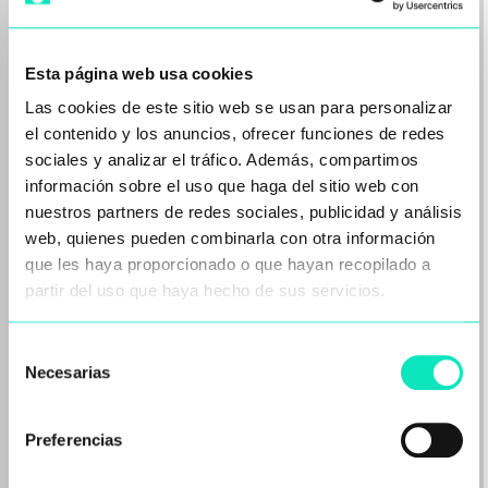
Esta página web usa cookies
Las cookies de este sitio web se usan para personalizar
el contenido y los anuncios, ofrecer funciones de redes
sociales y analizar el tráfico. Además, compartimos
información sobre el uso que haga del sitio web con
nuestros partners de redes sociales, publicidad y análisis
web, quienes pueden combinarla con otra información
que les haya proporcionado o que hayan recopilado a
Reciclaje de Baterías de Litio:
partir del uso que haya hecho de sus servicios.
Filtración de Black Mass para
Recuperar Minerales Críticos
Selección
Necesarias
de
El reciclaje de baterías de ion-litio se ha
consentimiento
convertido en la nueva frontera de los…
Leer más
Preferencias