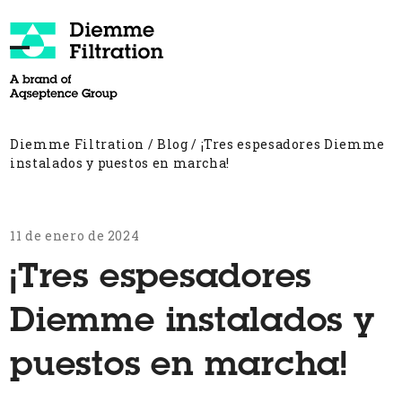
Skip
to
content
Open
Close
mobile
mobile
menu
menu
Diemme Filtration
/
Blog
/
¡Tres espesadores Diemme
instalados y puestos en marcha!
11 de enero de 2024
¡Tres espesadores
Diemme instalados y
puestos en marcha!