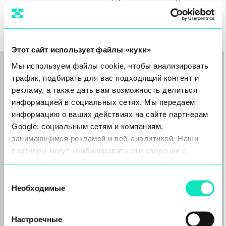
Арабские Эмираты
Этот сайт использует файлы «куки»
Мы используем файлы cookie, чтобы анализировать
трафик, подбирать для вас подходящий контент и
рекламу, а также дать вам возможность делиться
Похожие статьи
информацией в социальных сетях. Мы передаем
информацию о ваших действиях на сайте партнерам
Google: социальным сетям и компаниям,
занимающимся рекламой и веб-аналитикой. Наши
партнеры могут комбинировать эти сведения с
предоставленной вами информацией, а также
данными, которые они получили при использовании
Выбор
вами их сервисов.
Необходимые
согласия
Настроечные