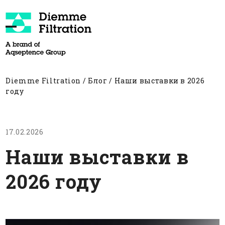
Skip
to
content
Open
Close
mobile
mobile
menu
menu
Diemme Filtration
/
Блог
/
Наши выставки в 2026
году
17.02.2026
Наши выставки в
2026 году