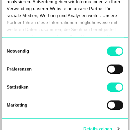
analysieren. Außerdem geben wir Informationen zu Ihrer
Verwendung unserer Website an unsere Partner für
soziale Medien, Werbung und Analysen weiter. Unsere
Partner führen diese Informationen möglicherweise mit
weiteren Daten zusammen, die Sie ihnen bereitgestellt
haben oder die sie im Rahmen Ihrer Nutzung der Dienste
gesammelt haben.
Einwilligungsauswahl
Notwendig
Präferenzen
Verantwortungsvoller Umgang
Statistiken
mit einer Filterpresse: Wartung,
Betrieb und Vermeidung
Marketing
kostspieliger Fehler
Willkommen zurück zu unserer
Fachkolumne „10+1 Dinge, die Sie bei der
Arbeit mit Filterpressen wissen…
Details zeigen