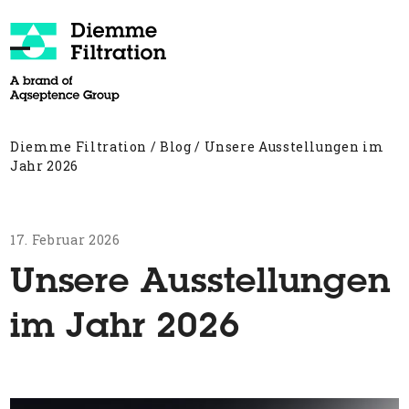
Skip
to
content
Open
Close
mobile
mobile
menu
menu
Diemme Filtration
/
Blog
/
Unsere Ausstellungen im
Jahr 2026
17. Februar 2026
Unsere Ausstellungen
im Jahr 2026