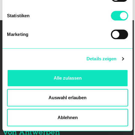
Case History
Statistiken
Marketing
Use
the
left
Details zeigen
and
right
arrow
Alle zulassen
keys
to
Auswahl erlauben
access
the
carousel
Ablehnen
navigation
Ausbaggerungsprojekt im Hafen
buttons
von Antwerpen