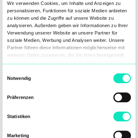
Wir verwenden Cookies, um Inhalte und Anzeigen zu
personalisieren, Funktionen für soziale Medien anbieten
zu können und die Zugriffe auf unsere Website zu
analysieren. Außerdem geben wir Informationen zu Ihrer
Verwendung unserer Website an unsere Partner für
soziale Medien, Werbung und Analysen weiter. Unsere
Partner führen diese Informationen möglicherweise mit
weiteren Daten zusammen, die Sie ihnen bereitgestellt
haben oder die sie im Rahmen Ihrer Nutzung der Dienste
Es ist Zeit, den Teufelskreis zu
gesammelt haben.
Einwilligungsauswahl
durchbrechen: Ein sichereres
Notwendig
Management von Abraum
beginnt mit einem Umdenken
Präferenzen
und neuen Technologien
Manchmal bringen uns bestimmte
Ereignisse zurück zu einer Diskussion, die
Statistiken
wir nie aufgeben sollten. In…
Marketing