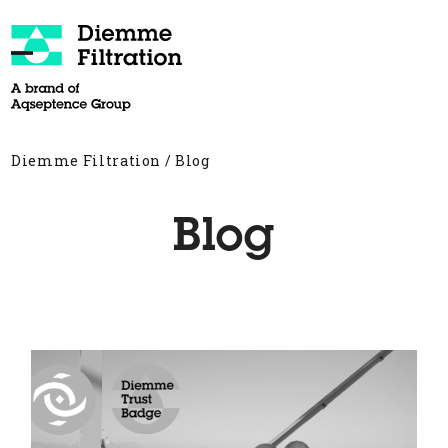
Skip
to
content
Open
Close
mobile
mobile
menu
menu
Diemme Filtration
/
Blog
Blog