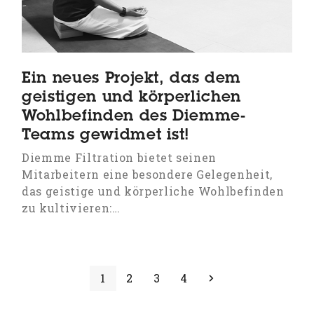
Ein neues Projekt, das dem
geistigen und körperlichen
Wohlbefinden des Diemme-
Teams gewidmet ist!
Diemme Filtration bietet seinen
Mitarbeitern eine besondere Gelegenheit,
das geistige und körperliche Wohlbefinden
zu kultivieren:…
Seite
Seite
Seite
Seite
Vorwärts
1
2
3
4