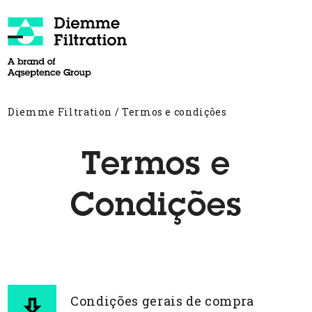
Skip
to
content
Open
Close
mobile
mobile
menu
menu
Diemme Filtration
/
Termos e condições
Termos e
Condições
Condições gerais de compra