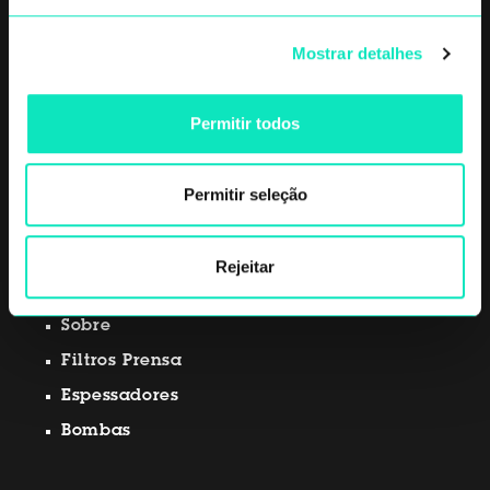
Mostrar detalhes
Permitir todos
Via Gessi 16 48022
Permitir seleção
Lugo, RA - Itália
+39 0545 20611
info@diemmefiltration.com
Rejeitar
Sobre
Filtros Prensa
Espessadores
Bombas