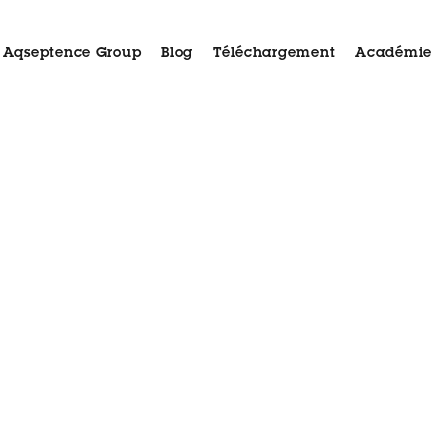
Aqseptence Group
Blog
Téléchargement
Académie
roduits
Aida
Applications
Étude de cas
Servic