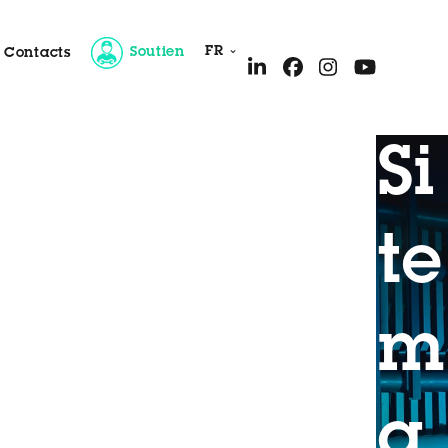
FR
Soutien
Contacts
Si
e Client
te
m
a