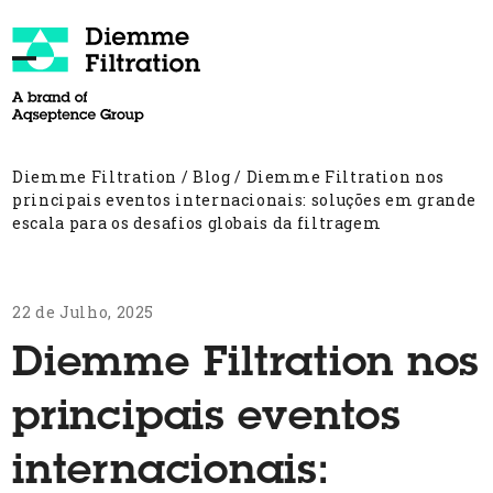
Skip
to
content
Open
Close
mobile
mobile
menu
menu
Diemme Filtration
/
Blog
/
Diemme Filtration nos
principais eventos internacionais: soluções em grande
escala para os desafios globais da filtragem
22 de Julho, 2025
Diemme Filtration nos
principais eventos
internacionais: