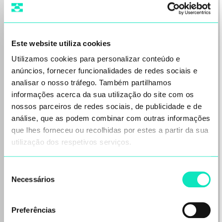
Este website utiliza cookies
Utilizamos cookies para personalizar conteúdo e
Gerenciamento responsável de
anúncios, fornecer funcionalidades de redes sociais e
um filtro-prensa: manutenção,
analisar o nosso tráfego. Também partilhamos
operações e como evitar erros
informações acerca da sua utilização do site com os
onerosos
nossos parceiros de redes sociais, de publicidade e de
análise, que as podem combinar com outras informações
Bem-vindos de volta à nossa coluna técnica
que lhes forneceu ou recolhidas por estes a partir da sua
“10+1 coisas que você precisa saber ao
utilização dos respetivos serviços.
trabalhar…
Leia mais
Seleção
Necessários
de
consentimento
Preferências