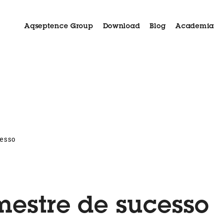
Aqseptence Group
Download
Blog
Academia
s
Aida
Aplicações
Estudo de caso
Assistência 
esso
mestre de sucesso