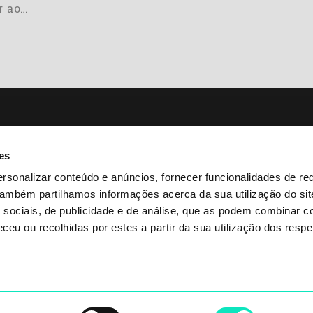
r ao…
re
Academia
es
tros Prensa
Download
rsonalizar conteúdo e anúncios, fornecer funcionalidades de re
essadores
Contatos
 Também partilhamos informações acerca da sua utilização do si
mbas
Assistência Cliente
 sociais, de publicidade e de análise, que as podem combinar c
ceu ou recolhidas por estes a partir da sua utilização dos respe