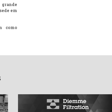
 grande
 sede em
am como
s