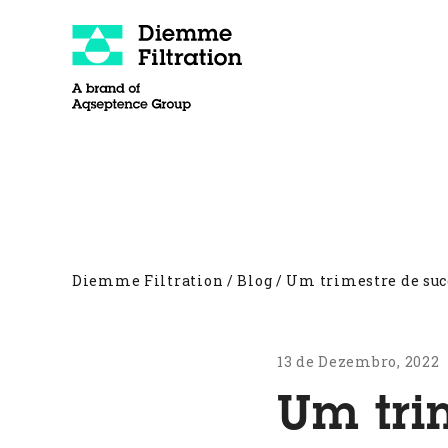
Skip
to
content
Sobre
Filtros Prensa
Outros produto
Diemme Filtration
/
Blog
/
Um trimestre de suc
13 de Dezembro, 2022
Um tri