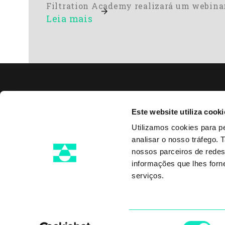
Filtration Academy realizará um webina
Leia mais
Sob
Este website utiliza cooki
Fil
Utilizamos cookies para pe
Esp
analisar o nosso tráfego.
Bo
nossos parceiros de redes
Via Gessi 16 48022
informações que lhes forne
Lugo, RA - Itália
serviços.
+39 0545 20611
info@diemmefiltration.com
Seleção