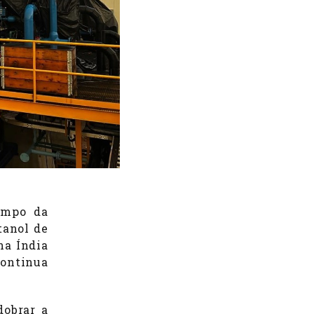
ampo da
tanol de
na Índia
continua
dobrar a