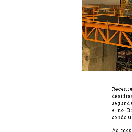
Recent
desidra
segunda
e no Br
sendo u
Ao mesm