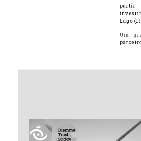
partir
investi
Lugo (It
Um gra
parceiro