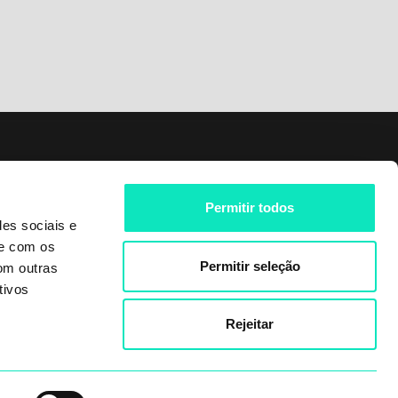
Siga-nos em
Permitir todos
LinkedIn
des sociais e
te com os
Facebook
Permitir seleção
om outras
Instagram
tivos
Youtube
Rejeitar