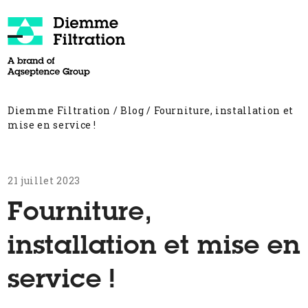
Skip
to
content
Open
Close
mobile
mobile
menu
menu
Diemme Filtration
/
Blog
/
Fourniture, installation et
mise en service !
21 juillet 2023
Fourniture,
installation et mise en
service !