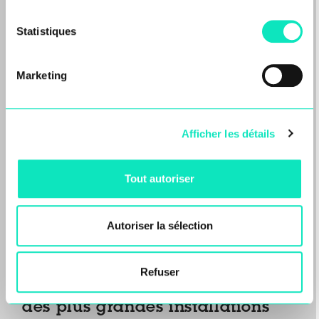
Aqseptence Group GmbH (« Aqseptence
Group »), le fournisseur international…
Statistiques
En savoir plus
Marketing
Afficher les détails
Tout autoriser
Autoriser la sélection
Refuser
Diemme Filtration va livrer l’une
des plus grandes installations