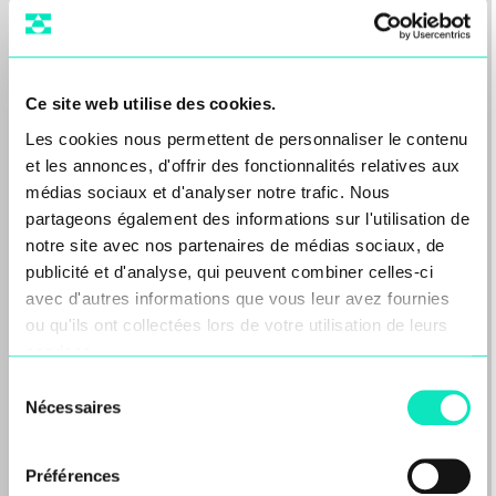
Ce site web utilise des cookies.
Les cookies nous permettent de personnaliser le contenu
et les annonces, d'offrir des fonctionnalités relatives aux
médias sociaux et d'analyser notre trafic. Nous
partageons également des informations sur l'utilisation de
notre site avec nos partenaires de médias sociaux, de
publicité et d'analyse, qui peuvent combiner celles-ci
avec d'autres informations que vous leur avez fournies
ou qu'ils ont collectées lors de votre utilisation de leurs
services.
Le groupe Aqseptence, soutenu
Sélection
par Oaktree, accorde la vente
Nécessaires
du
de Diemme Filtration au groupe
consentement
Sandvik
Préférences
Aarbergen/Francfort – 22 juin 2026.