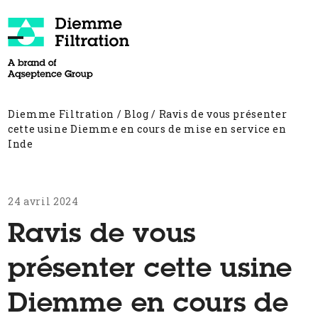
Skip
to
content
Open
Close
mobile
mobile
menu
menu
Diemme Filtration
/
Blog
/
Ravis de vous présenter
cette usine Diemme en cours de mise en service en
Inde
24 avril 2024
Ravis de vous
présenter cette usine
Diemme en cours de