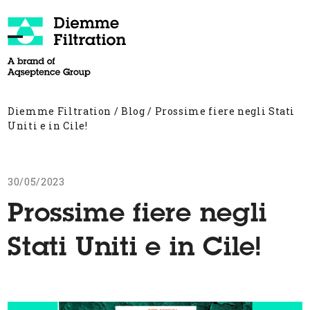
Skip
to
content
Open
Close
mobile
mobile
menu
menu
Diemme Filtration
/
Blog
/
Prossime fiere negli Stati
Uniti e in Cile!
30/05/2023
Prossime fiere negli
Stati Uniti e in Cile!