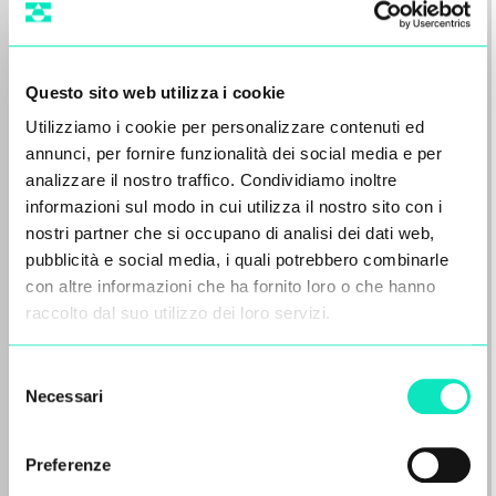
Questo sito web utilizza i cookie
Utilizziamo i cookie per personalizzare contenuti ed
annunci, per fornire funzionalità dei social media e per
analizzare il nostro traffico. Condividiamo inoltre
informazioni sul modo in cui utilizza il nostro sito con i
nostri partner che si occupano di analisi dei dati web,
Il Gruppo Aqseptence, sostenuto
pubblicità e social media, i quali potrebbero combinarle
con altre informazioni che ha fornito loro o che hanno
da Oaktree, ha concordato la
raccolto dal suo utilizzo dei loro servizi.
vendita di Diemme Filtration al
Gruppo Sandvik
Selezione
Aarbergen/Francoforte – 22/06/2026.
Necessari
del
Aqseptence Group GmbH (“Aqseptence
consenso
Group”), fornitore internazionale di
attrezzature e soluzioni controllato…
Preferenze
Vedi tutto