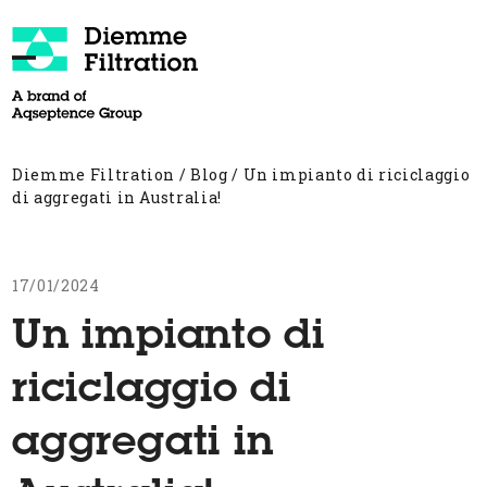
Skip
to
content
Open
Close
mobile
mobile
menu
menu
Diemme Filtration
/
Blog
/
Un impianto di riciclaggio
di aggregati in Australia!
17/01/2024
Un impianto di
riciclaggio di
aggregati in