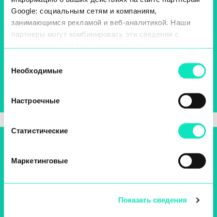
Google: социальным сетям и компаниям,
занимающимся рекламой и веб-аналитикой. Наши
партнеры могут комбинировать эти сведения с
предоставленной вами информацией, а также
данными, которые они получили при использовании
Выбор
вами их сервисов.
Необходимые
согласия
Узнайте об AIDA
Настроечные
Статистические
Маркетинговые
Показать сведения