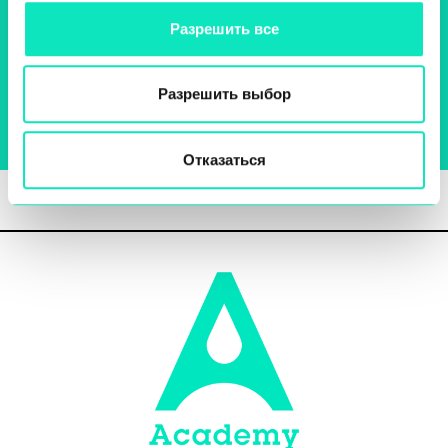
Разрешить все
Запасные части
Разрешить выбор
Онлайн-каталог
Отказаться