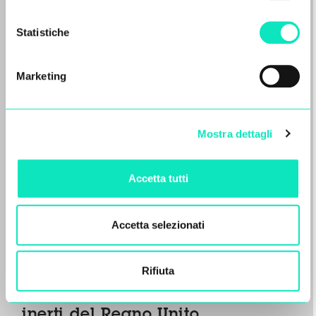
Vedi tutto
Statistiche
Marketing
Mostra dettagli
Accetta tutti
Accetta selezionati
Diemme Filtration realizzerà
Rifiuta
uno dei più grandi impianti di
trattamento dei sedimenti da
inerti del Regno Unito