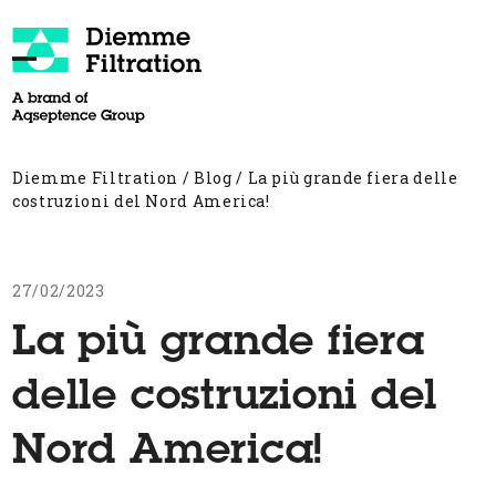
Skip
to
content
Open
Close
mobile
mobile
menu
menu
Diemme Filtration
/
Blog
/
La più grande fiera delle
costruzioni del Nord America!
27/02/2023
La più grande fiera
delle costruzioni del
Nord America!