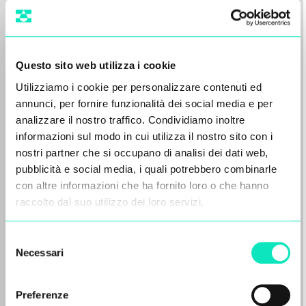
Questo sito web utilizza i cookie
Utilizziamo i cookie per personalizzare contenuti ed
annunci, per fornire funzionalità dei social media e per
analizzare il nostro traffico. Condividiamo inoltre
informazioni sul modo in cui utilizza il nostro sito con i
nostri partner che si occupano di analisi dei dati web,
pubblicità e social media, i quali potrebbero combinarle
Il Gruppo Aqseptence, sostenuto
con altre informazioni che ha fornito loro o che hanno
da Oaktree, ha concordato la
raccolto dal suo utilizzo dei loro servizi.
vendita di Diemme Filtration al
Gruppo Sandvik
Selezione
Necessari
Aarbergen/Francoforte – 22/06/2026.
del
Aqseptence Group GmbH (“Aqseptence
consenso
Group”), fornitore internazionale di
Preferenze
attrezzature e soluzioni controllato…