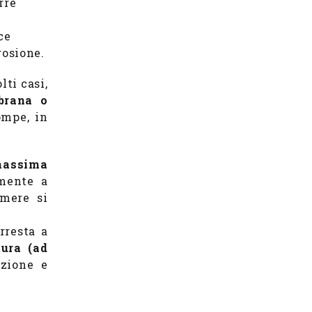
rre
ce
rosione.
ti casi,
brana o
ompe, in
assima
amente a
mere si
rresta a
tura (ad
azione e