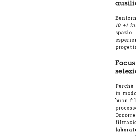
ausili
Bentorn
10 +1 in
spazio
esperi
progetta
Focus
selez
Perché 
in modo
buon fi
process
Occorr
filtraz
laborat