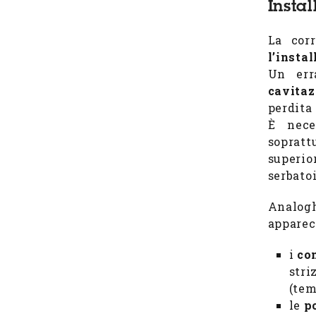
Insta
La cor
l’insta
Un err
cavitaz
perdita 
È nece
sopratt
superio
serbato
Analog
apparec
i
co
stri
(tem
le
p