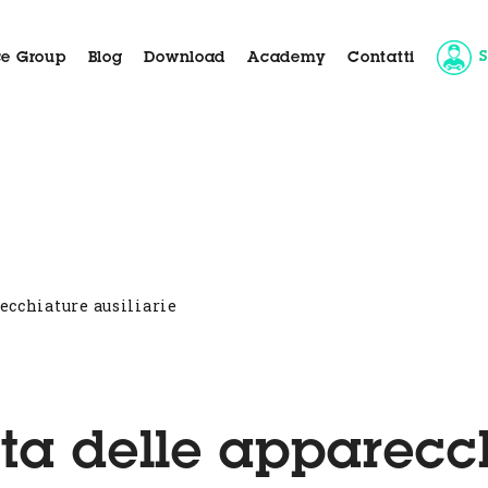
e Group
Blog
Download
Academy
Contatti
da
Applicazioni
Case History
Servizio Clienti
recchiature ausiliarie
lta delle apparecc