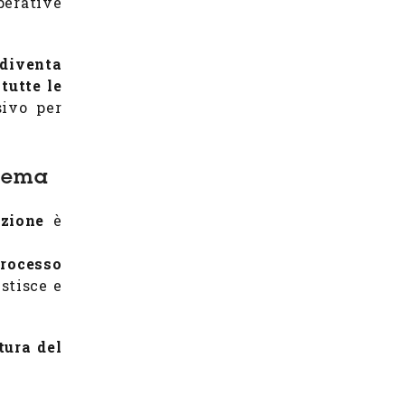
perative
diventa
tutte le
sivo per
stema
zione
è
processo
estisce e
tura del