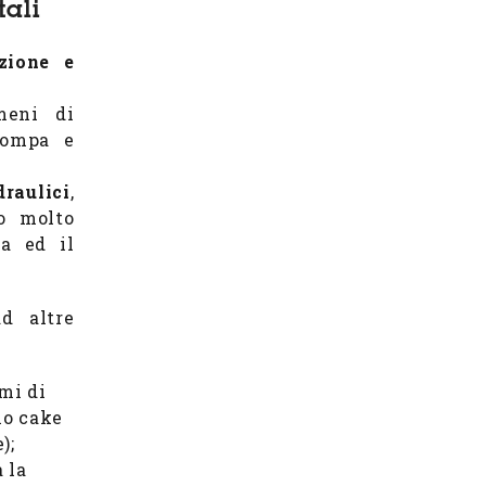
tali
zione e
meni di
pompa e
draulici
,
lo molto
pa ed il
d altre
mi di
gio cake
);
a la