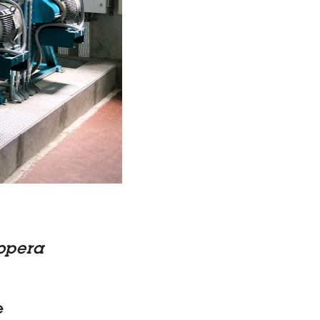
opera
e