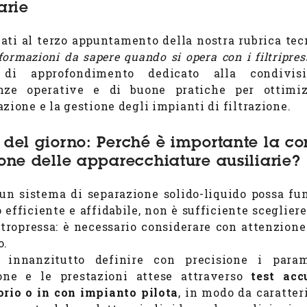
arie
ati al terzo appuntamento della nostra rubrica tec
formazioni da sapere quando si opera con i filtripres
 di approfondimento dedicato alla condivis
enze operative e di buone pratiche per ottimiz
zione e la gestione degli impianti di filtrazione.
 del giorno: Perché è importante la cor
ione delle apparecchiature ausiliarie?
un sistema di separazione solido-liquido possa fu
 efficiente e affidabile, non è sufficiente scegliere
ltropressa: è necessario considerare con attenzione 
o.
e innanzitutto definire con precisione i param
ione e le prestazioni attese attraverso
test acc
orio o in con impianto pilota
, in modo da caratter