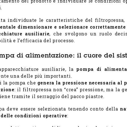
amento del prodotto e individuare le condizioni o
.
ta individuate le caratteristiche del filtropressa,
ntale dimensionare e selezionare correttamente 
chiature ausiliarie
, che svolgono un ruolo deci
bilità e l’efficacia del processo.
mpa di alimentazione: il cuore del si
apparecchiature ausiliarie, la
pompa di alimenta
nte una delle più importanti.
ti la pompa che
genera la pressione necessaria al 
azione
: il filtropressa non “crea” pressione, ma la g
iene tramite il serraggio del pacco piastre.
a deve essere selezionata tenendo conto della
na
 delle condizioni operative
: