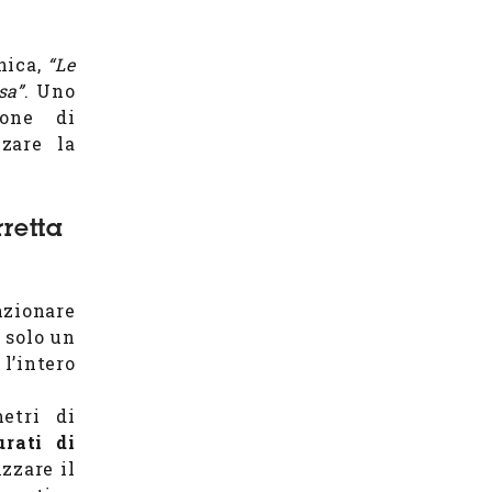
nica,
“Le
sa”
. Uno
ione di
zare la
retta
nzionare
 solo un
l’intero
etri di
urati di
izzare il