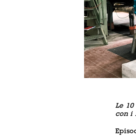
Le 10
con i 
Episo