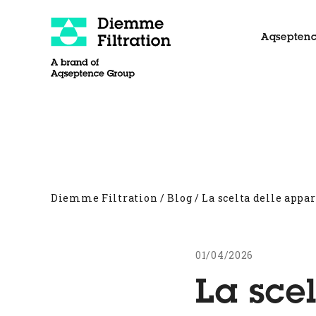
Skip
to
Aqseptenc
content
About
Filtri Pressa
Altri prodotti
Ai
Diemme Filtration
/
Blog
/
La scelta delle appa
01/04/2026
La sce