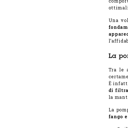
comport
ottimali
Una vol
fondame
apparec
l’affida
La po
Tra le 
certame
È infat
di filtr
la mant
La pomp
fango e