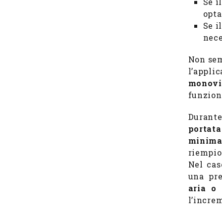
Se i
opta
Se i
nece
Non sem
l’appli
monovi
funzion
Durante
portata
minima
riempio
Nel cas
una pre
aria o
l’incre