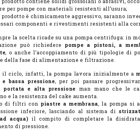
l prodotto contiene solidi grossolani o abrasivi, occo
re per pompe con materiali resistenti all’usura;
l prodotto è chimicamente aggressivo, saranno inve
ssari componenti e rivestimenti resistenti alla cor
pre la scelta ricade su una pompa centrifuga: in mol
cazione può richiedere
pompe a pistoni, a mem
te
, o anche l’accoppiamento di più tipologie di p
e della fase di alimentazione e filtrazione.
 il ciclo, infatti, la pompa lavora inizialmente a
m
 e bassa pressione
, per poi passare progressiv
 portata e alta pressione
man mano che le ca
no e la resistenza del cake aumenta.
o di filtri con
piastre a membrana
, la pompa si a
ssione inferiore, lasciando al sistema di
strizza
 ad acqua)
il compito di completare la disidrat
mento di pressione.