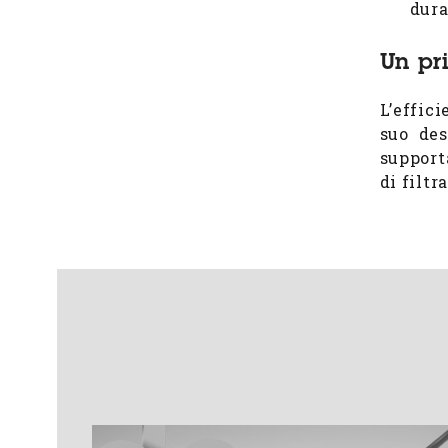
dura
Un pr
L’effic
suo des
support
di filtr