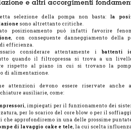
llazione e altri accorgimenti fondamen
retta selezione della pompa non basta:
la posi
llazione
sono altrettanto critiche.
ato posizionamento può infatti favorire feno
ione
, con conseguente danneggiamento della 
di efficienza.
ssario considerare attentamente i
battenti i
utto quando il filtropressa si trova a un livel
re rispetto al piano in cui si trovano la pom
io di alimentazione.
he attenzioni devono essere riservate anche a
chiature ausiliarie, come:
mpressori
, impiegati per il funzionamento dei siste
zzatura, per lo scarico del core blow o per il soffiag
i che approfondiremo in una delle prossime puntate
ompe di lavaggio cake e tele
, la cui scelta influenz