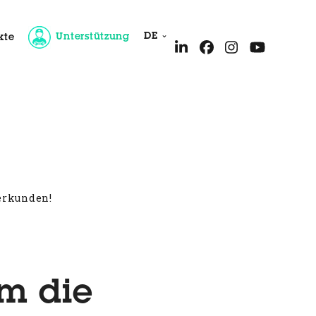
DE
Unterstützung
kte
nbetreuung
erkunden!
m die