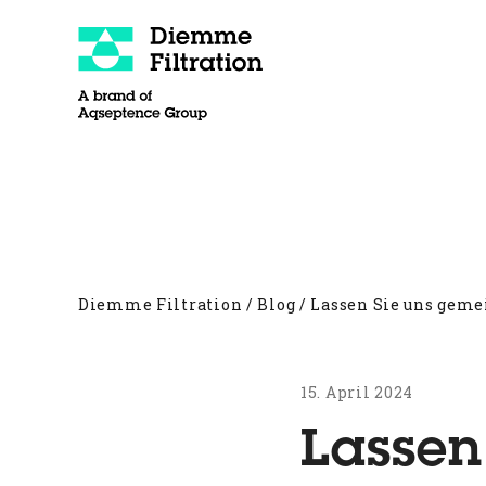
Skip
to
content
Über uns
Filterpressen
Andere Prod
Diemme Filtration
/
Blog
/
Lassen Sie uns geme
15. April 2024
Lassen