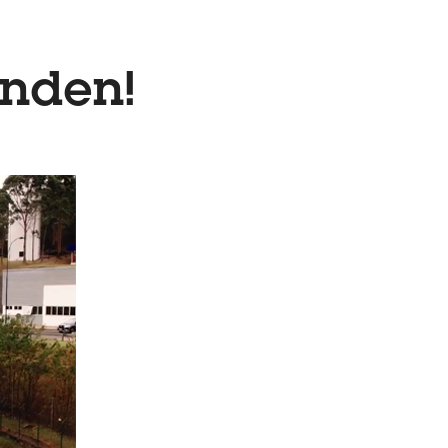
unden!