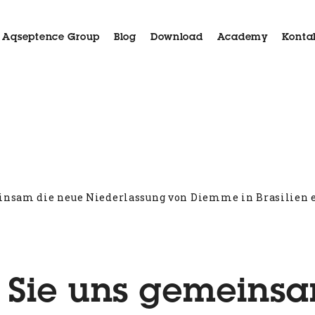
Aqseptence Group
Blog
Download
Academy
Konta
ukte
Aida
Anwendungen
Case History
Kunde
insam die neue Niederlassung von Diemme in Brasilien 
 Sie uns gemeinsa