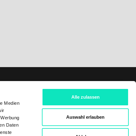
Folgen Sie uns auf
Alle zulassen
LinkedIn
le Medien
ir
Facebook
Auswahl erlauben
, Werbung
ren Daten
Instagram
ienste