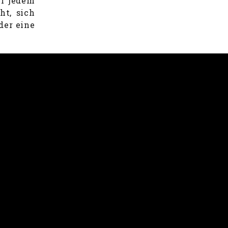
ei jedem
ht, sich
der eine