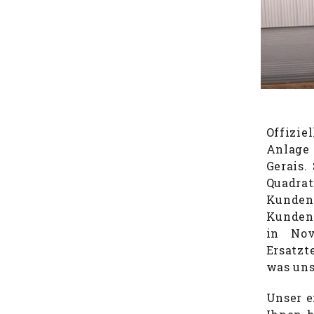
Offizie
Anlage
Gerais.
Quadrat
Kunden 
Kunden 
in Nov
Ersatzt
was uns
Unser e