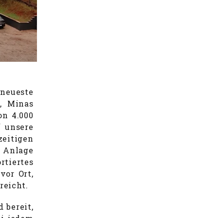
 neueste
, Minas
on 4.000
f unsere
zeitigen
e Anlage
tiertes
vor Ort,
reicht.
 bereit,