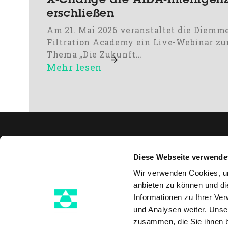
X-Change die AIDA-Intelligen
erschließen
Am 21. Mai 2026 veranstaltet die Diemm
Filtration Academy ein Live-Webinar z
Thema „Die Zukunft…
Mehr lesen
Übe
Diese Webseite verwende
Fil
Wir verwenden Cookies, um
Sch
anbieten zu können und di
Informationen zu Ihrer Ve
Pu
Via Gessi 16 48022 Lugo, RA -
und Analysen weiter. Unse
Italien
+39 0545 20611
zusammen, die Sie ihnen b