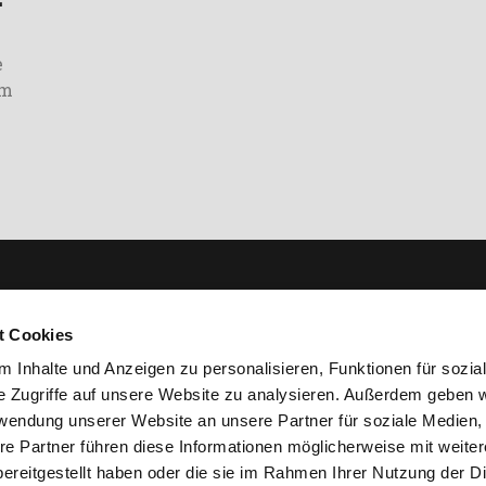
z
e
um
r uns
Academy
t Cookies
terpressen
Kontakte
 Inhalte und Anzeigen zu personalisieren, Funktionen für sozia
lammeindicker
Kundenbetreuung
e Zugriffe auf unsere Website zu analysieren. Außerdem geben w
rwendung unserer Website an unsere Partner für soziale Medien
mpen
Download
re Partner führen diese Informationen möglicherweise mit weite
ereitgestellt haben oder die sie im Rahmen Ihrer Nutzung der D