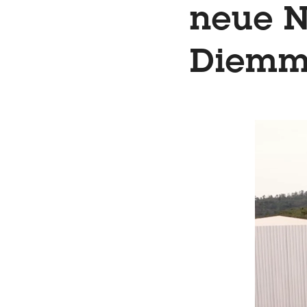
neue N
Diemme