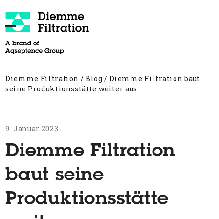
Skip
to
content
Open
Close
mobile
mobile
menu
menu
Diemme Filtration
/
Blog
/
Diemme Filtration baut
seine Produktionsstätte weiter aus
9. Januar 2023
Diemme Filtration
baut seine
Produktionsstätte