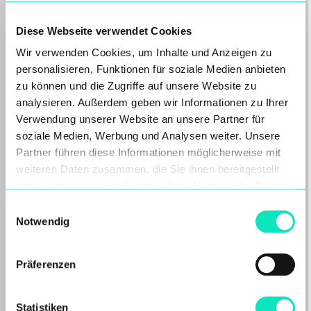
Diese Webseite verwendet Cookies
Wir verwenden Cookies, um Inhalte und Anzeigen zu
personalisieren, Funktionen für soziale Medien anbieten
Verantwortungsvoller Umgang
zu können und die Zugriffe auf unsere Website zu
mit einer Filterpresse: Wartung,
analysieren. Außerdem geben wir Informationen zu Ihrer
Verwendung unserer Website an unsere Partner für
Betrieb und Vermeidung
soziale Medien, Werbung und Analysen weiter. Unsere
kostspieliger Fehler
Partner führen diese Informationen möglicherweise mit
Willkommen zurück zu unserer
weiteren Daten zusammen, die Sie ihnen bereitgestellt
Fachkolumne „10+1 Dinge, die Sie bei der
haben oder die sie im Rahmen Ihrer Nutzung der Dienste
Arbeit mit Filterpressen wissen…
gesammelt haben.
Einwilligungsauswahl
Mehr lesen
Notwendig
Präferenzen
Statistiken