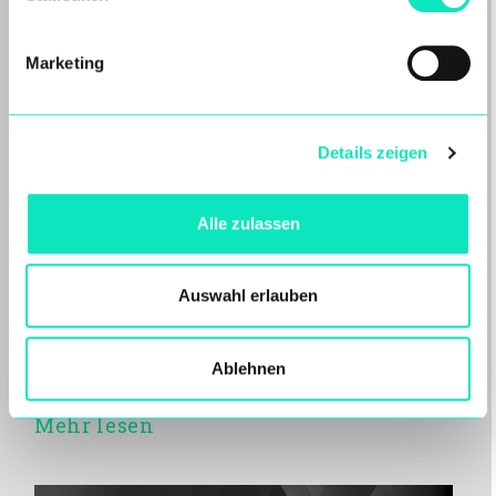
Marketing
Details zeigen
Oaktree backed Aqseptence
Alle zulassen
Group agrees sale of Diemme
Filtration to Sandvik Group
Auswahl erlauben
Aarbergen/Frankfurt – 22.06.2026.
Aqseptence Group GmbH (“Aqseptence
Group”), the international equipment and
Ablehnen
solutions provider majority…
Mehr lesen